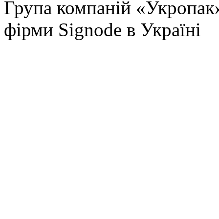
Група компаній «Укропак
фірми Signode в Україні