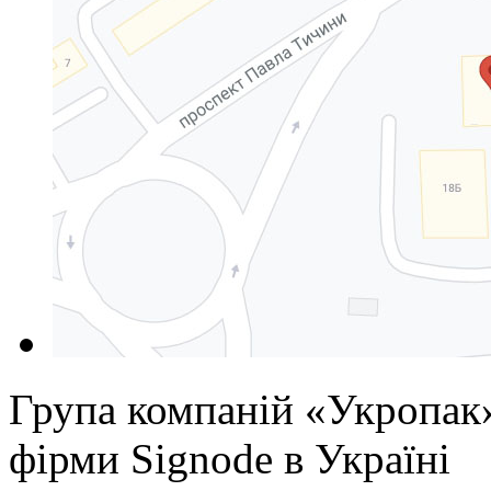
Група компаній «Укропак
фірми Signode в Україні