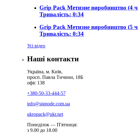
Grip Pack Метизне виробництво (4 ч
Тривалість: 0:34
Grip Pack Метизне виробництво (5 ч
Тривалість: 0:34
Усі відео
Наші контакти
Україна, м. Київ,
просп. Павла Тичини, 18Б
офіс 138
+380-50-33-444-57
info@signode.com.ua
ukropack@ukr.net
Понеділок — П'ятниця:
з 9.00 до 18.00