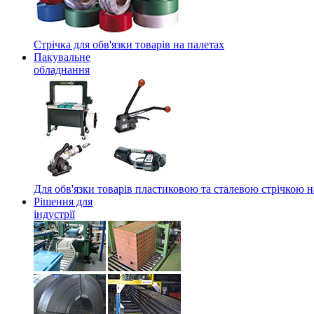
Стрічка для обв'язки товарів на палетах
Пакувальне
обладнання
Для обв'язки товарів пластиковою та сталевою стрічкою н
Рішення для
індустрії