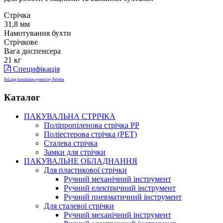
Стрічка
31,8 мм
Намотування бухти
Стрічкове
Вага диспенсера
21 кг
Специфікація
FaLang translation system by Faboba
Каталог
ПАКУВАЛЬНА СТРІЧКА
Поліпропіленова стрічка РР
Поліестерова стрічка (PET)
Сталева стрічка
Замки для стрічки
ПАКУВАЛЬНЕ ОБЛАДНАННЯ
Для пластикової стрічки
Ручний механічний інструмент
Ручний електричний інструмент
Ручний пневматичний інструмент
Для сталевої стрічки
Ручний механічний інструмент